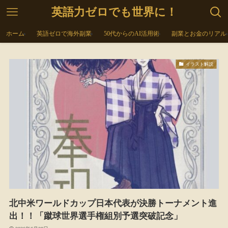
英語力ゼロでも世界に！
ホーム
英語ゼロで海外副業
50代からのAI活用術
副業とお金のリアル
イラスト解説
北中米ワールドカップ日本代表が決勝トーナメント進
出！！「蹴球世界選手権組別予選突破記念」