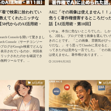
下着で検索に拾われてい
AIに「その画像は使えません！！
が教えてくれたニッチな
危うく著作権侵害するところだっ
【50代からのAI活用術・
話【AI活用術・第10回】
いやぁ、本当に危ないところでした。 しか
も、2回も。 ブログで使う画像を選んでい
Search Consoleを開いて驚きまし
きのことです。 「この画像、雰囲気がぴっ
Search Console（サーチコンソー
りだな。」 そう思ってClaudeに見せると
ブログがGoogle検索でどんな
ってきたのは意外な一言でした。 「その画
ら表示されているのか、何回表
は使えません。著作権があります。...
クリックされたのかを確認でき
の無料ツールです。 ...
2026年6月28日
AI活用術
AI活