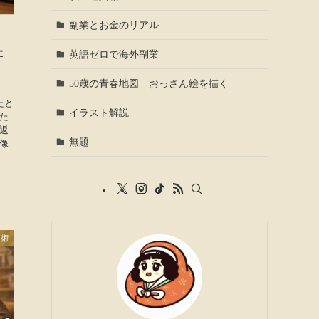
副業とお金のリアル
」
た
英語ゼロで海外副業
50歳の青春地図 おっさん絵を描く
たと
イラスト解説
た
、返
無題
像
用術