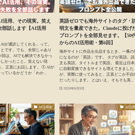
AI活用、その現実。笑え
英語ゼロでも海外サイトのタグ・
全部話します【AI活用
明文を量産できた。Claudeに投げ
プロンプトを全部見せます。【50
からのAI活用術・第6回】
AIが通訳してくれる」って。
ことです。でも、全部じゃあり
海外サイトに作品を出品するとき、一番の
今回は、AIでも解決できなかっ
になるのが「英語」です。 タグが英語。説
かしかったこと。笑えない現
文も英語。タイトルまで英語。 最近は日本
を、正直にお話します。 ① AIが
に自動変換できるサイトも増えてきました
っているかどうか「わか...
が、実際に使ってみると、正直どこか不自
だったりします。 とはいえ、そもそも英...
2026年6月9日
AI活用術
AI活