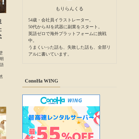
もりらんくる
54歳・会社員イラストレーター。
説
50代からAIを武器に副業をスタート。
た
英語ゼロで海外プラットフォームに挑戦
代
中。
うまくいった話も、失敗した話も、全部リ
壁
アルに書いています。
明
語
然
ConoHa WING
用術