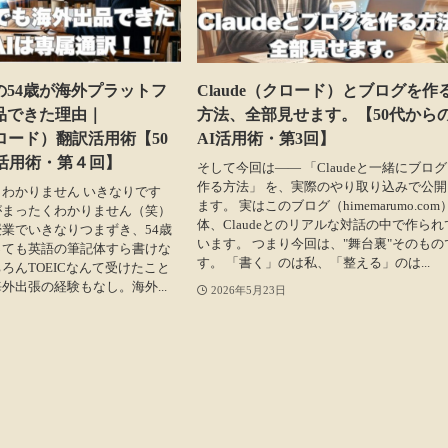
の54歳が海外プラットフ
Claude（クロード）とブログを作
品できた理由｜
方法、全部見せます。【50代から
（クロード）翻訳活用術【50
AI活用術・第3回】
I活用術・第４回】
そして今回は―― 「Claudeと一緒にブロ
作る方法」 を、実際のやり取り込みで公開
わかりません いきなりです
ます。 実はこのブログ（himemarumo.com
がまったくわかりません（笑）
体、Claudeとのリアルな対話の中で作られ
業でいきなりつまずき、54歳
います。 つまり今回は、"舞台裏"そのもの
っても英語の筆記体すら書けな
す。 「書く」のは私、「整える」のは...
ろんTOEICなんて受けたこと
外出張の経験もなし。海外...
2026年5月23日