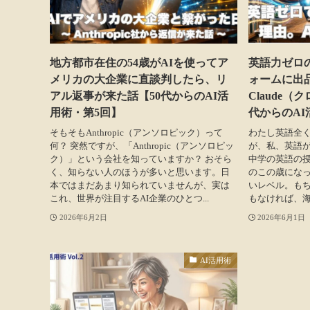
地方都市在住の54歳がAIを使ってア
英語力ゼロ
メリカの大企業に直談判したら、リ
ォームに出
アル返事が来た話【50代からのAI活
Claude
用術・第5回】
代からのA
そもそもAnthropic（アンソロピック）って
わたし英語全く
何？ 突然ですが、「Anthropic（アンソロピッ
が、私、英語
ク）」という会社を知っていますか？ おそら
中学の英語の授
く、知らない人のほうが多いと思います。日
のこの歳にな
本ではまだあまり知られていませんが、実は
いレベル。もち
これ、世界が注目するAI企業のひとつ...
もなければ、海
2026年6月2日
2026年6月1日
AI活用術