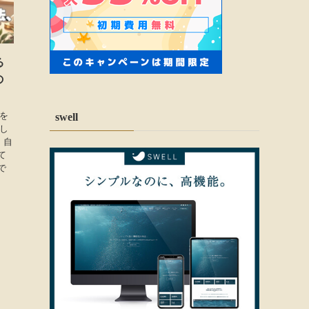
る
の
グを
swell
し
）自
て
で