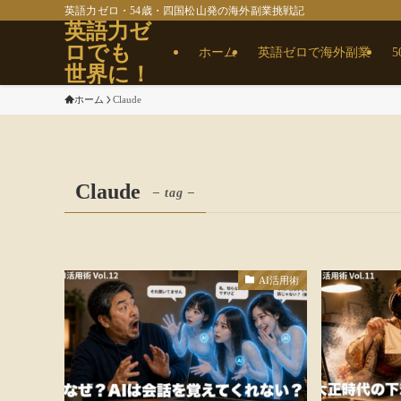
英語力ゼロ・54歳・四国松山発の海外副業挑戦記
英語力ゼ
ロでも
ホーム
英語ゼロで海外副業
世界に！
ホーム
Claude
Claude
– tag –
AI活用術