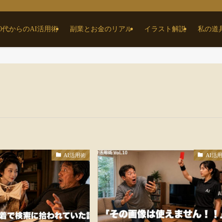
50代からのAI活用術
副業とお金のリアル
イラスト解説
私の道
AI活用術
AI活