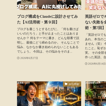
ブログ構成をClaudeに設計させてみ
英語ゼロで
た【AI活用術・第９回】
ない失敗を
術・第7回】
ブログを書こうとするたびに、「何を書けば
いいのだろう」と手が止まったことはありま
「英語ゼロでも
せんか？ 何をテーマに書き、どんな順番で説
あれ、本当の
明し、最後にどう締めるのか。 そんなことで
ません（笑） 
悩み、なかなか書き始められないこともある
たこと。恥ず
でしょう。 今回は、その悩みをそのま...
実。 その全部
作った英語、合
2026年6月27日
2026年6月14日
AI活用術