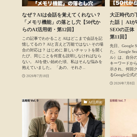
なぜ？AIは会話を覚えてくれない？
大正時代の
「メモリ機能」の落とし穴【50代か
た話｜ AI
らのAI活用術・第12回】
SEOの正体
第11回】
この記事でわかること AIはどこまで会話を記
憶してるの？ AIと言えど万能ではない その場
先日、Google 
合の対応は？ はじめに 新しいチャットを開く
た。 Google 
たび、同じことを何度も説明しなければなら
ル）は、自分の
ない。 AIを使い始めた頃、私はそんな悩みを
キーワードか
抱えていました。 「あの、それさ...
示され、何回
るGoogle公式
2026年7月18日
2026年7月8日
AI活用術