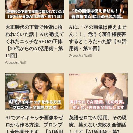
大正時代の下着で検索に拾
AIに「その画像は使えませ
われていた話｜ AIが教えて
ん！！」危うく著作権侵害
くれたニッチなSEOの正体
するところだった話【AI活
【50代からのAI活用術・第
用術・第10回】
11回】
2026年6月28日
2026年7月8日
AIでアイキャッチ画像をゼ
英語ゼロでAI活用、その現
ロから作る方法。プロンプ
実。笑えない失敗を全部話
ト全部見せます。【AI活用
します【AI活用術・第7