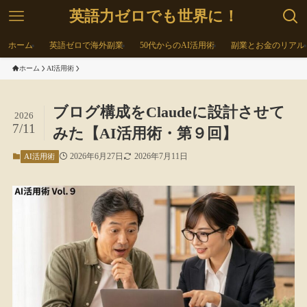
英語力ゼロでも世界に！
ホーム
英語ゼロで海外副業
50代からのAI活用術
副業とお金のリアル
ホーム
AI活用術
ブログ構成をClaudeに設計させて
2026
7/11
みた【AI活用術・第９回】
2026年6月27日
2026年7月11日
AI活用術