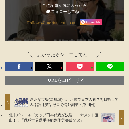
この記事が気に入ったら
フォローしてね！
Follow Me
Follow @morirancrujapan
よかったらシェアしてね！
URLをコピーする
新たな市場(欧州編)へ。54歳で日本人初？を目指して
みる話【英語ゼロで海外副業・第14回】
北中米ワールドカップ日本代表が決勝トーナメント進
出！！「蹴球世界選手権組別予選突破記念」