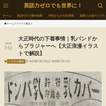
英語力ゼロでも世界に！
ホーム
英語ゼロで海外副業
50代からのAI活用術
副業とお金のリアル
ホーム
イラスト解説
大正時代の下着事情｜乳バンドか
2026
らブラジャーへ【大正浪漫イラス
7/11
トで解説】
2023年5月27日
2026年7月11日
イラスト解説